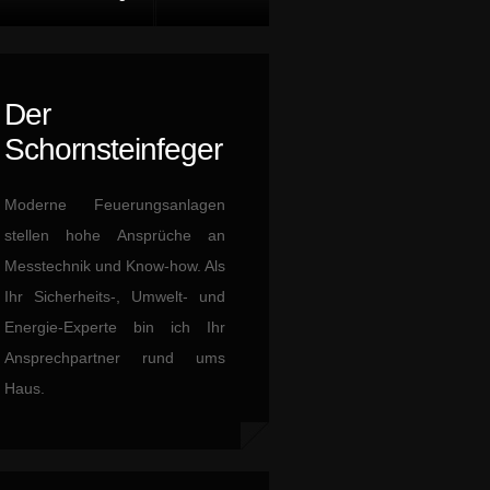
Der
Schornsteinfeger
Moderne Feuerungsanlagen
stellen hohe Ansprüche an
Messtechnik und Know-how. Als
Ihr Sicherheits-, Umwelt- und
Energie-Experte bin ich Ihr
Ansprechpartner rund ums
Haus.