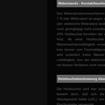
Widerstands - Kontaktfeucht
Das Widerstandsmessverfahren 
7 % (der Widerstand ist wegen 
(der elektrische Widerstand änd
noch geringfügig) nicht zuverl
28% Holzfeuchte korreliert der
Holz. Ab einer Holzfeuch
Wasseraufnahmefähigkeit erre
bzw. besser vom Fasersättigung
wird zusätzlich freies Wass
Leitfähigkeit, bzw. der elektris
mit diesem Verfahren nicht mess
Holzfeuchtebestimmung über d
Die Holzfeuchte wird hier an
besteht darin, daß sich die
Gleichgewicht bildet (uGL). Um
Psychrometer verwendet.