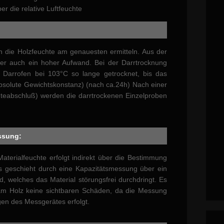
r die relative Luftfeuchte
ch die Holzfeuchte am genauesten ermitteln. Aus der
ber auch ein hoher Aufwand. Bei der Darrtrocknung
 Darrofen bei 103°C so lange getrocknet, bis das
bsolute Gewichtskonstanz) (nach ca.24h) Nach einer
teabschluß) werden die darrtrockenen Einzelproben
ssung:
aterialfeuchte erfolgt indirekt über die Bestimmung
ies geschieht durch eine Kapazitätsmessung über ein
d, welches das Material störungsfrei durchdringt. Es
am Holz keine sichtbaren Schäden, da die Messung
gen des Messgerätes erfolgt.